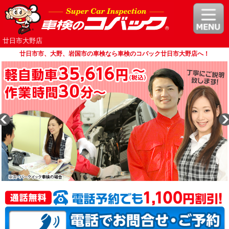
廿日市大野店
廿日市市、大野、岩国市の車検なら車検のコバック廿日市大野店へ！